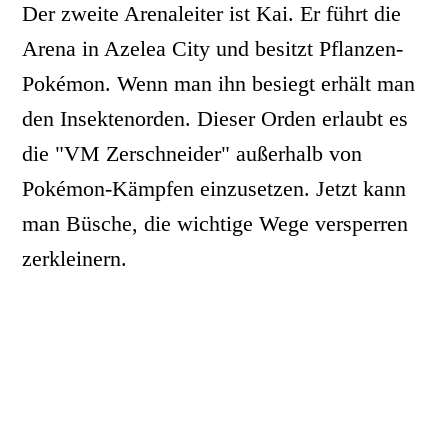
Der zweite Arenaleiter ist Kai. Er führt die
Arena in Azelea City und besitzt Pflanzen-
Pokémon. Wenn man ihn besiegt erhält man
den Insektenorden. Dieser Orden erlaubt es
die "VM Zerschneider" außerhalb von
Pokémon-Kämpfen einzusetzen. Jetzt kann
man Büsche, die wichtige Wege versperren
zerkleinern.
In Dukatia City wartet Bianka darauf mit
dem Protagonisten zu kämpfen. Wenn man
Bianka besiegt erhält man den Basisorden.
In der zweiten Generation des Spiels wie